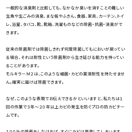
一般的な消臭剤と比較しても、なかなか臭いを消すことの難しい
生魚や生ごみの消臭、まな板やふきん、食器、家具、カーテン、トイ
レ、浴室、タバコ、靴、靴箱、洗濯ものなどの除菌・抗菌・消臭がで
きます。
従来の除菌剤では除菌しきれず何度除菌してもにおいが戻ってい
る場合、それは耐性という除菌剤から生き延びる能力を持ってい
ることがあります。
モルキラーＭ２は、このような細菌・カビの薬液耐性を持たせませ
ん。確実に届けば除菌できます。
なぜ、このような表現でお伝えできるかといいますと、私たちは１
回の作業で３年～２０年以上カビの発生を防ぐプロの防カビチー
ムです。
１００％の除菌をしなければ、すぐにカビは再発してしまいます。